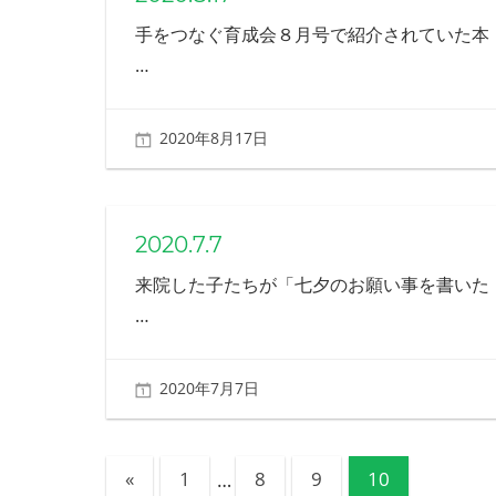
手をつなぐ育成会８月号で紹介されていた本
…
2020年8月17日
北ふみ
2020.7.7
来院した子たちが「七夕のお願い事を書いた
…
2020年7月7日
北ふみ
投
前
«
1
…
8
9
10