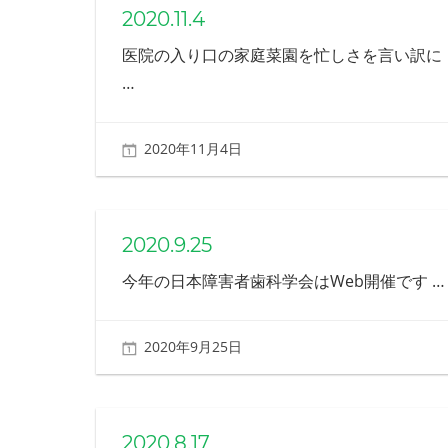
え
2020.11.4
る
医院の入り口の家庭菜園を忙しさを言い訳に
歯
科
…
を
目
指
2020年11月4日
北ふみ
し
ま
す
2020.9.25
今年の日本障害者歯科学会はWeb開催です
…
2020年9月25日
北ふみ
2020.8.17