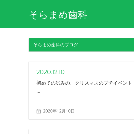
コ
そらまめ歯科
ン
テ
障
ン
害
ツ
や
そらまめ歯科のブログ
病
へ
気
ス
を
キ
理
2020.12.10
解
ッ
し、
プ
初めての試みの、クリスマスのプチイベント
そ
…
の
方
の
生
2020年12月10日
北ふみ
活
を
支