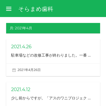
コ
そらまめ歯科
ン
障
テ
害
ン
や
月:
2021年4月
ツ
病
気
へ
を
ス
2021.4.26
理
キ
解
駐車場などの改修工事が終わりました。一番
…
し、
ッ
そ
プ
の
2021年4月26日
北ふみ
方
の
生
活
2021.4.12
を
少し前からですが。「アスのワニプロジェク
…
支
え