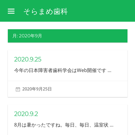
コ
そらまめ歯科
ン
障
テ
害
ン
や
月:
2020年9月
ツ
病
気
へ
を
ス
2020.9.25
理
キ
解
今年の日本障害者歯科学会はWeb開催です
…
し、
ッ
そ
プ
の
2020年9月25日
北ふみ
方
の
生
活
2020.9.2
を
8月は暑かったですね。毎日、毎日、温室状
…
支
え