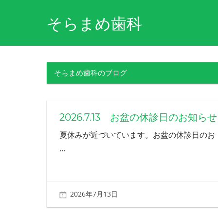
コ
そらまめ歯科
ン
テ
障
ン
害
ツ
や
そらまめ歯科のブログ
病
へ
気
ス
を
キ
理
2026.7.13 お盆の休診日のお知らせ
解
ッ
し、
プ
夏休みが近づいています。お盆の休診日のお
そ
…
の
方
の
生
活
2026年7月13日
北ふみ
を
支