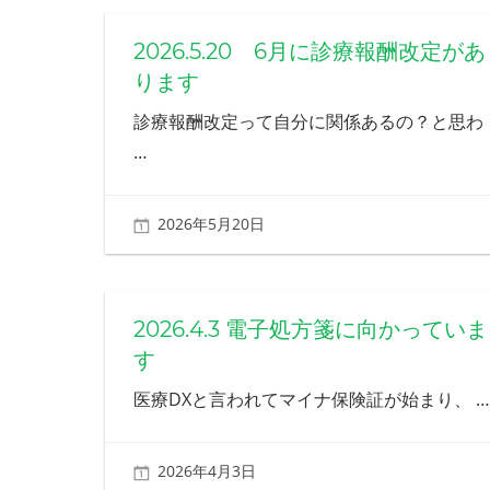
え
る
2026.5.20 6月に診療報酬改定があ
歯
ります
科
を
診療報酬改定って自分に関係あるの？と思わ
目
…
指
し
ま
2026年5月20日
北ふみ
す
2026.4.3 電子処方箋に向かっていま
す
医療DXと言われてマイナ保険証が始まり、
…
2026年4月3日
北ふみ