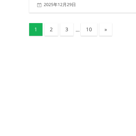
2025年12月29日
北ふみ
投
次
1
2
3
…
10
»
の
稿
記
ナ
事
ビ
ゲ
ー
シ
ョ
ン