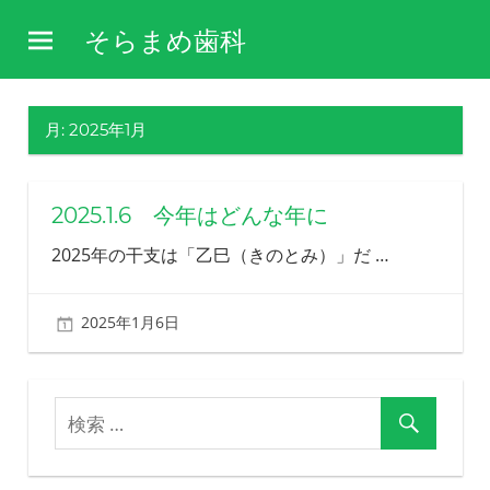
コ
そらまめ歯科
ン
障
テ
害
ン
や
月:
2025年1月
ツ
病
気
へ
を
ス
2025.1.6 今年はどんな年に
理
キ
解
2025年の干支は「乙巳（きのとみ）」だ
…
し、
ッ
そ
プ
の
2025年1月6日
北ふみ
方
の
生
活
を
支
え