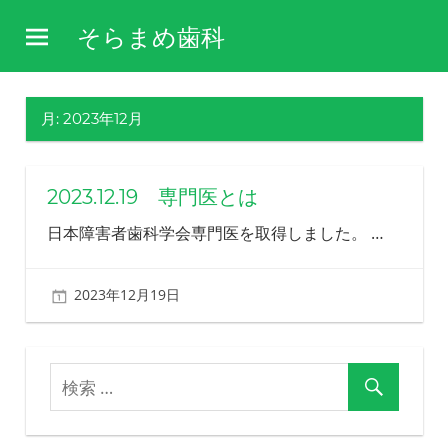
コ
そらまめ歯科
ン
障
テ
害
ン
や
月:
2023年12月
ツ
病
気
へ
を
ス
2023.12.19 専門医とは
理
キ
解
日本障害者歯科学会専門医を取得しました。
…
し、
ッ
そ
プ
の
2023年12月19日
北ふみ
方
の
生
活
を
支
え