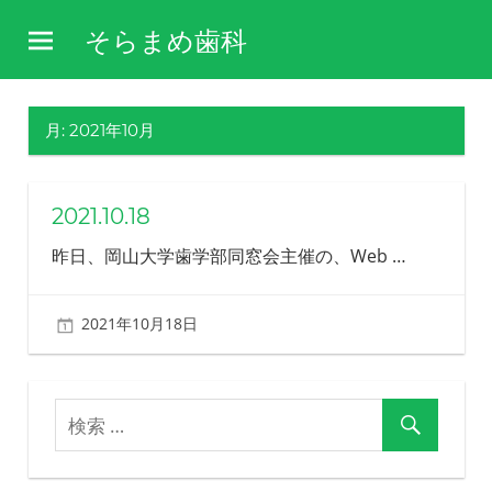
コ
そらまめ歯科
ン
障
テ
害
ン
や
月:
2021年10月
ツ
病
気
へ
を
ス
2021.10.18
理
キ
解
昨日、岡山大学歯学部同窓会主催の、Web
…
し、
ッ
そ
プ
の
2021年10月18日
北ふみ
方
の
生
活
を
支
え