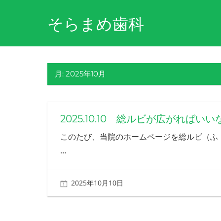
コ
そらまめ歯科
ン
テ
障
ン
害
ツ
や
月:
2025年10月
病
へ
気
ス
を
キ
理
2025.10.10 総ルビが広がればいい
解
ッ
し、
プ
このたび、当院のホームページを総ルビ（ふ
そ
…
の
方
の
生
2025年10月10日
北ふみ
活
を
支