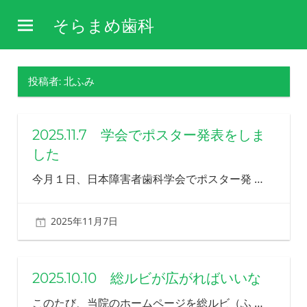
コ
そらまめ歯科
ン
障
テ
害
ン
や
投稿者:
北ふみ
ツ
病
気
へ
を
ス
2025.11.7 学会でポスター発表をしま
理
キ
解
した
し、
ッ
今月１日、日本障害者歯科学会でポスター発
…
そ
プ
の
方
2025年11月7日
北ふみ
の
生
活
を
2025.10.10 総ルビが広がればいいな
支
え
このたび、当院のホームページを総ルビ（ふ
…