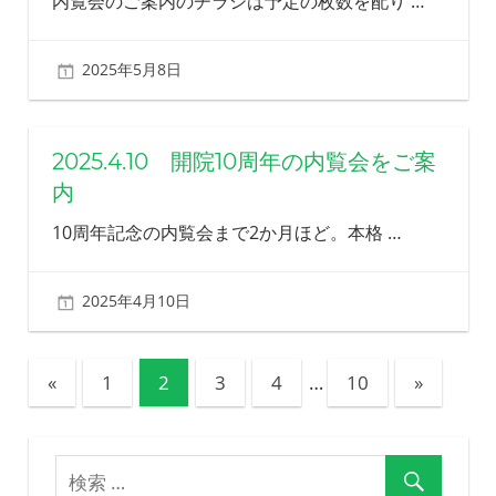
内覧会のご案内のチラシは予定の枚数を配り
…
2025年5月8日
北ふみ
2025.4.10 開院10周年の内覧会をご案
内
10周年記念の内覧会まで2か月ほど。本格
…
2025年4月10日
北ふみ
投
前
次
«
1
2
3
4
…
10
»
の
の
稿
記
記
ナ
事
事