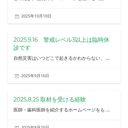
る
歯
2025年10月10日
北ふみ
科
を
目
指
2025.9.16 警戒レベル3以上は臨時休
し
診です
ま
す
自然災害はいつどこで起きるかわからない、
…
2025年9月16日
北ふみ
2025.8.25 取材を受ける経験
医師・歯科医師を紹介するホームページをも
…
2025年8月25日
北ふみ