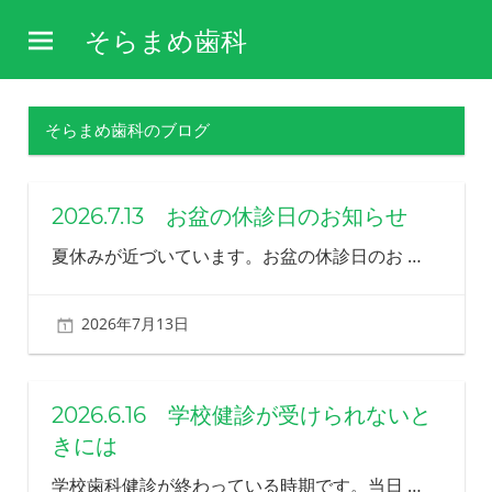
コ
そらまめ歯科
ン
障
テ
害
ン
や
そらまめ歯科のブログ
ツ
病
気
へ
を
ス
2026.7.13 お盆の休診日のお知らせ
理
キ
解
夏休みが近づいています。お盆の休診日のお
…
し、
ッ
そ
プ
の
2026年7月13日
北ふみ
方
の
生
活
2026.6.16 学校健診が受けられないと
を
きには
支
え
学校歯科健診が終わっている時期です。当日
…