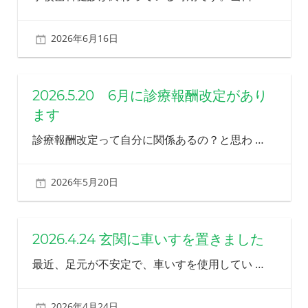
る
歯
2026年6月16日
北ふみ
科
を
目
指
2026.5.20 6月に診療報酬改定があり
し
ます
ま
す
診療報酬改定って自分に関係あるの？と思わ
…
2026年5月20日
北ふみ
2026.4.24 玄関に車いすを置きました
最近、足元が不安定で、車いすを使用してい
…
2026年4月24日
北ふみ