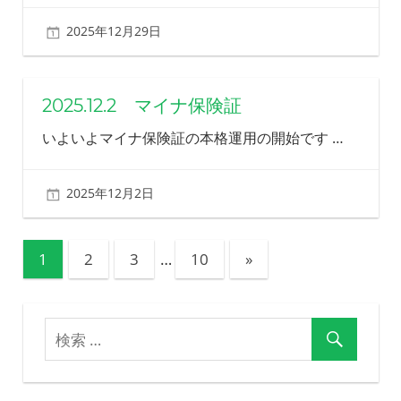
2025年12月29日
北ふみ
2025.12.2 マイナ保険証
いよいよマイナ保険証の本格運用の開始です
…
2025年12月2日
北ふみ
投
次
1
2
3
…
10
»
の
稿
記
ナ
事
ビ
ゲ